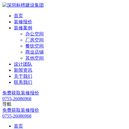
首页
装修报价
装修案例
办公空间
厂房空间
餐饮空间
商业店铺
其他空间
设计团队
新闻资讯
关于我们
联系我们
免费
获取装修报价
0755-26086968
导航
免费
获取装修报价
0755-26086968
首页