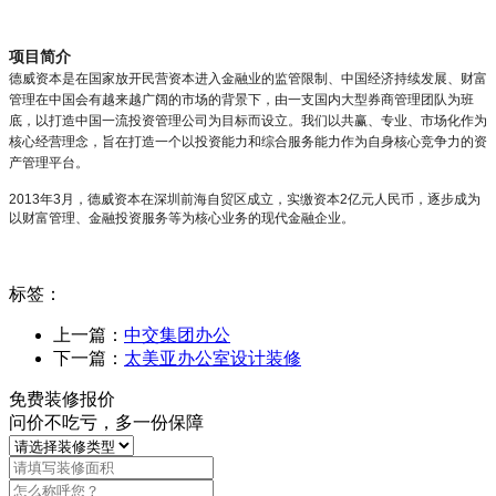
项目简介
德威资本是在国家放开民营资本进入金融业的监管限制、中国经济持续发展、财富
管理在中国会有越来越广阔的市场的背景下，由一支国内大型券商管理团队为班
底，以打造中国一流投资管理公司为目标而设立。我们以共赢、专业、市场化作为
核心经营理念，旨在打造一个以投资能力和综合服务能力作为自身核心竞争力的资
产管理平台。
2013年3月，德威资本在深圳前海自贸区成立，实缴资本2亿元人民币，逐步成为
以财富管理、金融投资服务等为核心业务的现代金融企业。
标签：
上一篇：
中交集团办公
下一篇：
太美亚办公室设计装修
免费装修报价
问价不吃亏，多一份保障