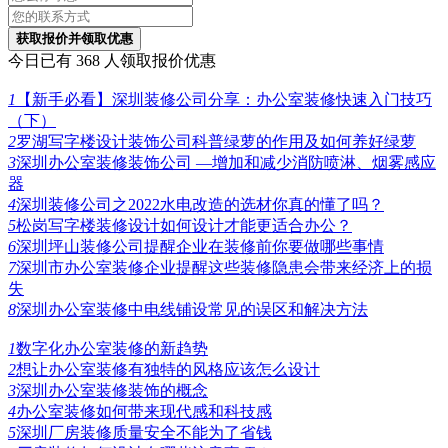
获取报价并领取优惠
今日已有 368 人领取报价优惠
1
【新手必看】深圳装修公司分享：办公室装修快速入门技巧
（下）
2
罗湖写字楼设计装饰公司科普绿萝的作用及如何养好绿萝
3
深圳办公室装修装饰公司 —增加和减少消防喷淋、烟雾感应
器
4
深圳装修公司之2022水电改造的选材你真的懂了吗？
5
松岗写字楼装修设计如何设计才能更适合办公？
6
深圳坪山装修公司提醒企业在装修前你要做哪些事情
7
深圳市办公室装修企业提醒这些装修隐患会带来经济上的损
失
8
深圳办公室装修中电线铺设常见的误区和解决方法
1
数字化办公室装修的新趋势
2
想让办公室装修有独特的风格应该怎么设计
3
深圳办公室装修装饰的概念
4
办公室装修如何带来现代感和科技感
5
深圳厂房装修质量安全不能为了省钱