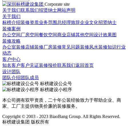
Corporate site
关于我们
联系我们
招贤纳士
网站声明
关于我们
标榜介绍
装修资质
业务范围
总经理致辞
企业文化
招贤纳士
装修案例
办公空间
厂房空间
餐饮空间
商业店铺
其他空间
设计效果图
装修攻略
办公室装修
店铺装修
厂房装修
常见问题
装修风水
装修知识
行业
动态
客户中心
知名客户
客户见证
装修报价
联系我们
返回首页
设计团队
团队介绍
团队成员
标榜建设公众号
标榜建设小程序
本公司拥有双甲资质，二十年公装经验致力于帮助企业、商
家、工厂主提供物美价廉的装修服务。
Copyright © 2003 - 2023 BiaoBang Group. All Rights Reserved.
标榜建设集团 版权所有