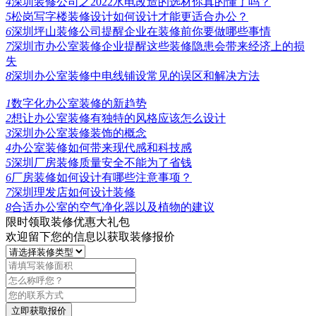
4
深圳装修公司之2022水电改造的选材你真的懂了吗？
5
松岗写字楼装修设计如何设计才能更适合办公？
6
深圳坪山装修公司提醒企业在装修前你要做哪些事情
7
深圳市办公室装修企业提醒这些装修隐患会带来经济上的损
失
8
深圳办公室装修中电线铺设常见的误区和解决方法
1
数字化办公室装修的新趋势
2
想让办公室装修有独特的风格应该怎么设计
3
深圳办公室装修装饰的概念
4
办公室装修如何带来现代感和科技感
5
深圳厂房装修质量安全不能为了省钱
6
厂房装修如何设计有哪些注意事项？
7
深圳理发店如何设计装修
8
合适办公室的空气净化器以及植物的建议
限时领取装修优惠大礼包
欢迎留下您的信息以获取装修报价
立即获取报价